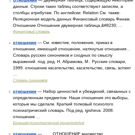
Отношение
— двумерная таблица, содержащую некоторые
3
данные. Строки таких таблиц соответствуют записям, а
столбцы атрибутам. По английски: Relation См. также:
Реляционная модель данных Финансовый словарь Финам.
Отношение Отношение двумерная таблица,&#8230; …
Финансовый словарь
отношение
— См. известие, положение, приказ в
4
отношении, имеющий отношение, натянутые отношения...
Словарь русских синонимов и сходных по смыслу
выражений. под. ред. Н. Абрамова, М.: Русские словари,
1999. отношение касательство, касательство, связь; аспект
…
Словарь синонимов
отношение
— Набор ценностей и убеждений, связанных с
5
определенным предметом. Наши отношения это выборы,
которые мы сделали. Краткий толковый психолого
психиатрический словарь. Под ред. igisheva. 2008.
отношение …
Большая психологическая энциклопедия
отношение
— ОТНОШЕНИЕ множество
6