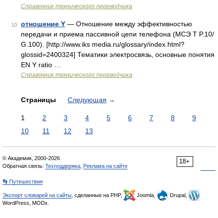
Справочник технического переводчика
отношение Y
— Отношение между эффективностью
10
передачи и приема пассивной цепи телефона (МСЭ Т P.10/
G.100). [http://www.iks media.ru/glossary/index.html?
glossid=2400324] Тематики электросвязь, основные понятия
EN Y ratio …
Справочник технического переводчика
Страницы
Следующая
→
1
2
3
4
5
6
7
8
9
10
11
12
13
© Академик, 2000-2026
18+
Обратная связь:
Техподдержка
,
Реклама на сайте
👣 Путешествия
Экспорт словарей на сайты
, сделанные на PHP,
Joomla,
Drupal,
WordPress, MODx.