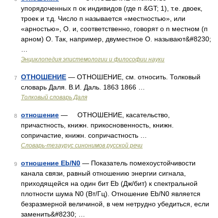
упорядоченных п ок индивидов (где п &GT; 1), т.е. двоек,
троек и т.д. Число п называется «местностью», или
«арностью», О. и, соответственно, говорят о n местном (п
арном) О. Так, например, двуместное О. называют&#8230;
…
Энциклопедия эпистемологии и философии науки
ОТНОШЕНИЕ
— ОТНОШЕНИЕ, см. относить. Толковый
7
словарь Даля. В.И. Даль. 1863 1866 …
Толковый словарь Даля
отношение
— ОТНОШЕНИЕ, касательство,
8
причастность, книжн. прикосновенность, книжн.
сопричастие, книжн. сопричастность …
Словарь-тезаурус синонимов русской речи
отношение Eb/N0
— Показатель помехоустойчивости
9
канала связи, равный отношению энергии сигнала,
приходящейся на один бит Eb (Дж/бит) к спектральной
плотности шума N0 (Вт/Гц). Отношение Eb/N0 является
безразмерной величиной, в чем нетрудно убедиться, если
заменить&#8230; …